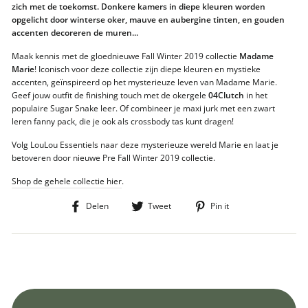
zich met de toekomst. Donkere kamers in diepe kleuren worden
opgelicht door winterse oker, mauve en aubergine tinten, en gouden
accenten decoreren de muren...
Maak kennis met de gloednieuwe Fall Winter 2019 collectie
Madame
Marie
! Iconisch voor deze collectie zijn diepe kleuren en mystieke
accenten, geïnspireerd op het mysterieuze leven van Madame Marie.
Geef jouw outfit de finishing touch met de okergele
04Clutch
in het
populaire Sugar Snake leer. Of combineer je maxi jurk met een zwart
leren fanny pack, die je ook als crossbody tas kunt dragen!
Volg LouLou Essentiels naar deze mysterieuze wereld Marie en laat je
betoveren door nieuwe Pre Fall Winter 2019 collectie.
Shop de gehele collectie hier
.
Deel
Tweet
Pin
Delen
Tweet
Pin it
op
op
op
Facebook
Twitter
Pinterest