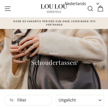
Skip
to
SITE NAVIGATIE
ZOEKE
W
content
DOOR DE VAKANTIE PERIODE ZIJN ONZE LEVERINGEN IETS
VERTRAAGD
Translation
missing:
nl.sections.slideshow.pause_slideshow
Home
/
Schoudertassen
SORTEER
Filter