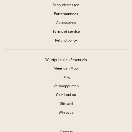
Schoudertassen
Portemonnees
Accessoires
Terms of service
Refund policy
Wij zijn LouLou Essentiels
Meer dan Mooi
Blog
Verkooppunten
Club LouLou
Giftcard
Win actie
Contact