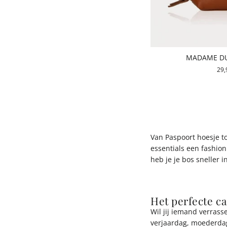
MADAME DU
29,
Van Paspoort hoesje t
essentials een fashion
heb je je bos sneller i
Het perfecte c
Wil jij iemand verrass
verjaardag, moederdag