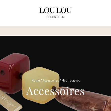
DOOR DE VAKANTIE PERIODE ZIJN ONZE LEVERINGEN IETS VERTRA
Translation
missing:
nl.sections.slideshow.pause_sl
Home
/
Accessoires
/
Kleur_cognac
Accessoires