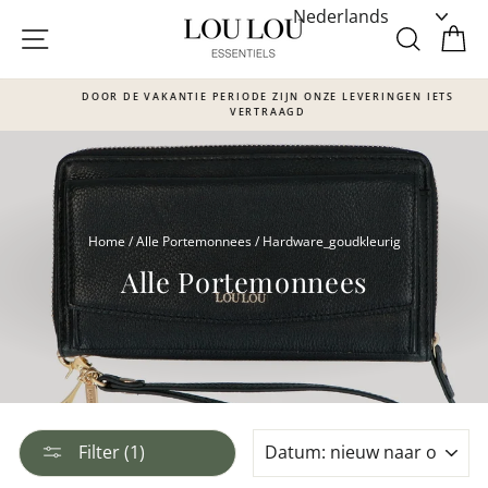
Skip
to
SITE NAVIGATIE
ZOEKE
W
content
DOOR DE VAKANTIE PERIODE ZIJN ONZE LEVERINGEN IETS
VERTRAAGD
Translation
missing:
nl.sections.slideshow.pause_slideshow
Home
/
Alle Portemonnees
/
Hardware_goudkleurig
Alle Portemonnees
SORTEER
Filter (1)