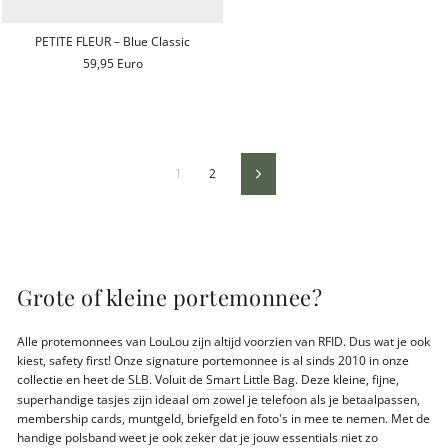
PETITE FLEUR – Blue Classic
59,95 Euro
1
2
Volgende
Grote of kleine portemonnee?
Alle protemonnees van LouLou zijn altijd voorzien van RFID. Dus wat je ook
kiest, safety first! Onze signature portemonnee is al sinds 2010 in onze
collectie en heet de
SLB
. Voluit de
Smart Little Bag
. Deze kleine, fijne,
superhandige tasjes zijn ideaal om zowel je telefoon als je betaalpassen,
membership cards, muntgeld, briefgeld en foto's in mee te nemen. Met de
handige polsband weet je ook zeker dat je jouw essentials niet zo