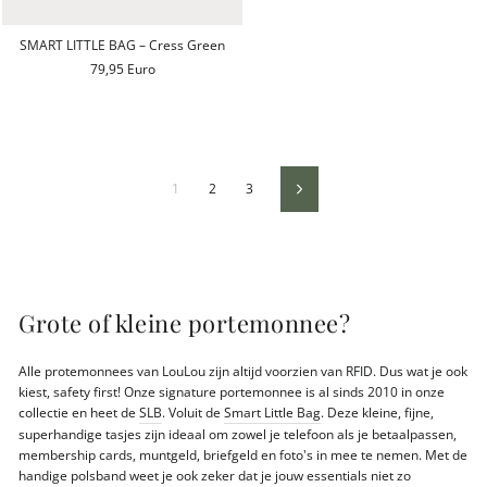
SMART LITTLE BAG – Cress Green
79,95 Euro
1
2
3
Volgende
Grote of kleine portemonnee?
Alle protemonnees van LouLou zijn altijd voorzien van RFID. Dus wat je ook
kiest, safety first! Onze signature portemonnee is al sinds 2010 in onze
collectie en heet de
SLB
. Voluit de
Smart Little Bag
. Deze kleine, fijne,
superhandige tasjes zijn ideaal om zowel je telefoon als je betaalpassen,
membership cards, muntgeld, briefgeld en foto's in mee te nemen. Met de
handige polsband weet je ook zeker dat je jouw essentials niet zo