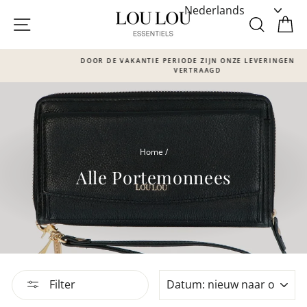
Skip
to
SITE NAVIGATIE
ZOEKE
W
content
DOOR DE VAKANTIE PERIODE ZIJN ONZE LEVERINGEN IETS
VERTRAAGD
Translation
missing:
nl.sections.slideshow.pause_slideshow
Home
/
Alle Portemonnees
SORTEER
Filter