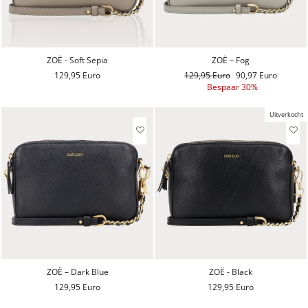
ZOË - Soft Sepia
ZOË – Fog
129,95 Euro
Reguliere
129,95 Euro
Aanbiedingsprijs
90,97 Euro
prijs
Bespaar 30%
Uitverkocht
ZOË – Dark Blue
ZOË - Black
129,95 Euro
129,95 Euro