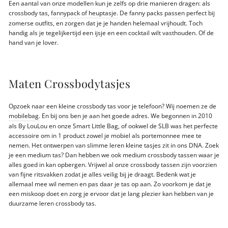
Een aantal van onze modellen kun je zelfs op drie manieren dragen: als
crossbody tas,
fannypack of heuptasje.
De fanny packs passen perfect bij
zomerse outfits, en zorgen dat je je handen helemaal vrijhoudt. Toch
handig als je tegelijkertijd een ijsje en een cocktail wilt vasthouden. Of de
hand van je lover.
Maten Crossbodytasjes
Opzoek naar een kleine crossbody tas voor je telefoon? Wij noemen ze de
mobilebag.
En bij ons ben je aan het goede adres. We begonnen in 2010
als By LouLou en onze Smart Little Bag, of ookwel de SLB was het perfecte
accessoire om in 1 product zowel je mobiel als portemonnee mee te
nemen. Het ontwerpen van slimme leren kleine tasjes zit in ons DNA. Zoek
je een medium tas? Dan hebben we ook medium crossbody tassen waar je
alles goed in kan opbergen. Vrijwel al onze crossbody tassen zijn voorzien
van fijne ritsvakken zodat je alles veilig bij je draagt. Bedenk wat je
allemaal mee wil nemen en pas daar je tas op aan. Zo voorkom je dat je
een miskoop doet en zorg je ervoor dat je lang plezier kan hebben van je
duurzame leren crossbody tas.