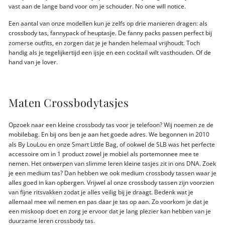
vast aan de lange band voor om je schouder. No one will notice.
Een aantal van onze modellen kun je zelfs op drie manieren dragen: als
crossbody tas,
fannypack of heuptasje.
De fanny packs passen perfect bij
zomerse outfits, en zorgen dat je je handen helemaal vrijhoudt. Toch
handig als je tegelijkertijd een ijsje en een cocktail wilt vasthouden. Of de
hand van je lover.
Maten Crossbodytasjes
Opzoek naar een kleine crossbody tas voor je telefoon? Wij noemen ze de
mobilebag.
En bij ons ben je aan het goede adres. We begonnen in 2010
als By LouLou en onze Smart Little Bag, of ookwel de SLB was het perfecte
accessoire om in 1 product zowel je mobiel als portemonnee mee te
nemen. Het ontwerpen van slimme leren kleine tasjes zit in ons DNA. Zoek
je een medium tas? Dan hebben we ook medium crossbody tassen waar je
alles goed in kan opbergen. Vrijwel al onze crossbody tassen zijn voorzien
van fijne ritsvakken zodat je alles veilig bij je draagt. Bedenk wat je
allemaal mee wil nemen en pas daar je tas op aan. Zo voorkom je dat je
een miskoop doet en zorg je ervoor dat je lang plezier kan hebben van je
duurzame leren crossbody tas.