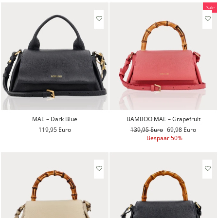
Sale
MAE – Dark Blue
BAMBOO MAE – Grapefruit
119,95 Euro
Reguliere
139,95 Euro
Aanbiedingsprijs
69,98 Euro
prijs
Bespaar 50%