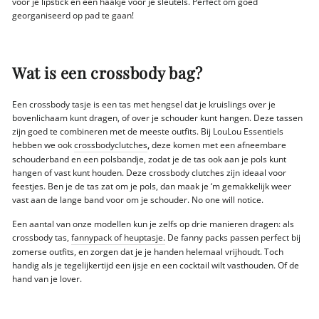
voor je lipstick en een haakje voor je sleutels. Perfect om goed
georganiseerd op pad te gaan!
Wat is een crossbody bag?
Een crossbody tasje is een tas met hengsel dat je kruislings over je
bovenlichaam kunt dragen, of over je schouder kunt hangen. Deze tassen
zijn goed te combineren met de meeste outfits. Bij LouLou Essentiels
hebben we ook
crossbodyclutches
,
deze komen met een afneembare
schouderband en een polsbandje, zodat je de tas ook aan je pols kunt
hangen of vast kunt houden. Deze crossbody clutches zijn ideaal voor
feestjes. Ben je de tas zat om je pols, dan maak je ‘m gemakkelijk weer
vast aan de lange band voor om je schouder. No one will notice.
Een aantal van onze modellen kun je zelfs op drie manieren dragen: als
crossbody tas,
fannypack of heuptasje.
De fanny packs passen perfect bij
zomerse outfits, en zorgen dat je je handen helemaal vrijhoudt. Toch
handig als je tegelijkertijd een ijsje en een cocktail wilt vasthouden. Of de
hand van je lover.