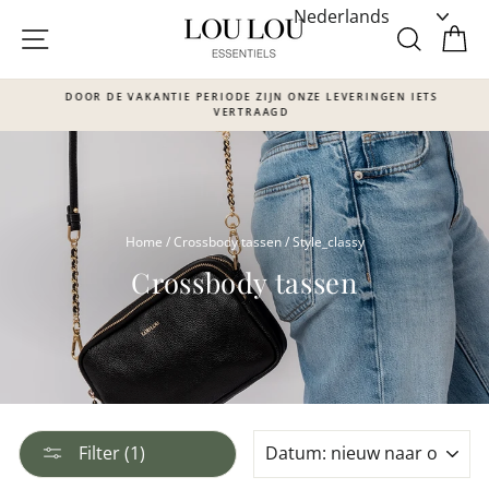
Skip
to
SITE NAVIGATIE
ZOEKE
W
content
DOOR DE VAKANTIE PERIODE ZIJN ONZE LEVERINGEN IETS
VERTRAAGD
Translation
missing:
nl.sections.slideshow.pause_slideshow
Home
/
Crossbody tassen
/
Style_classy
Crossbody tassen
SORTEER
Filter (1)