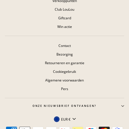
Verkooppunten
Club LouLou
Giftcard
Win actie
Contact
Bezorging
Retourneren en garantie
Cookiegebruik
Algemene voorwaarden
Pers
ONZE NIEUWSBRIEF ONTVANGEN?
Valuta
EUR €