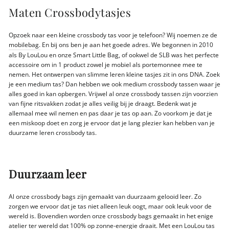
Maten Crossbodytasjes
Opzoek naar een kleine crossbody tas voor je telefoon? Wij noemen ze de
mobilebag.
En bij ons ben je aan het goede adres. We begonnen in 2010
als By LouLou en onze Smart Little Bag, of ookwel de SLB was het perfecte
accessoire om in 1 product zowel je mobiel als portemonnee mee te
nemen. Het ontwerpen van slimme leren kleine tasjes zit in ons DNA. Zoek
je een medium tas? Dan hebben we ook medium crossbody tassen waar je
alles goed in kan opbergen. Vrijwel al onze crossbody tassen zijn voorzien
van fijne ritsvakken zodat je alles veilig bij je draagt. Bedenk wat je
allemaal mee wil nemen en pas daar je tas op aan. Zo voorkom je dat je
een miskoop doet en zorg je ervoor dat je lang plezier kan hebben van je
duurzame leren crossbody tas.
Duurzaam leer
Al onze crossbody bags zijn gemaakt van duurzaam gelooid leer. Zo
zorgen we ervoor dat je tas niet alleen leuk oogt, maar ook leuk voor de
wereld is. Bovendien worden onze crossbody bags gemaakt in het enige
atelier ter wereld dat 100% op zonne-energie draait. Met een LouLou tas