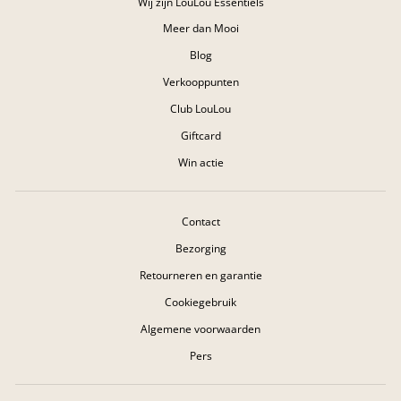
Wij zijn LouLou Essentiels
Meer dan Mooi
Blog
Verkooppunten
Club LouLou
Giftcard
Win actie
Contact
Bezorging
Retourneren en garantie
Cookiegebruik
Algemene voorwaarden
Pers