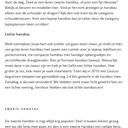
door de dag. Zoek je een leren zwarte handtas, of juist een fijn kleurtje?
Bekijk al kleuren en modellen hier. Vind je het echt prettiger je handtas
alleen aan de schouder te dragen? Kijk dan ook even bij de categorie
schoudertassen.
Voor een laptop handtas kan je zeker door de category
laptoptassen
heen scrollen!
Lichte handtas
Welk exemplaar jouw hart ook sneller zal gaan laten slaan, je vindt ze hier;
van grote leren handtas met zeeën aan ruimte voor je laptop, telefoon en
portemonnee, tot compacte handtas met handige opbergvakjes en
verschillende draagbanden. Kies je formaat handtas bewust. Natuurlijk
moet deze n iet zwaar zijn en heb je het liefst een lichte handtas. Hoe
groter je tas, hoe meer je vaak meeneemt. Toen wij in 2010 met LouLou
begonnen sleepten we gemiddeld nog 2.4 kilo gewicht in de handtas mee.
Gelukkig is dat wel veranderd. We hebben sterk maar licht gewicht leer en
een lichte voering, hierdoor hebben we ook lichte handtassen!
ZWARTE HANDTAS
De zwarte handtas is nog altijd erg populair. Veel vrouwen kiezen graag
een tas die lang mee gaat, en dan is een zwarte handtas een veilige keus.