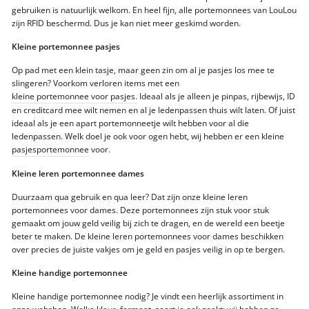
gebruiken is natuurlijk welkom. En heel fijn, alle portemonnees van LouLou
zijn RFID beschermd. Dus je kan niet meer geskimd worden.
Kleine portemonnee pasjes
Op pad met een klein tasje, maar geen zin om al je pasjes los mee te
slingeren? Voorkom verloren items met een
kleine portemonnee voor pasjes.
Ideaal als je alleen je pinpas, rijbewijs, ID
en creditcard mee wilt nemen en al je ledenpassen thuis wilt laten. Of juist
ideaal als je een apart portemonneetje wilt hebben voor al die
ledenpassen. Welk doel je ook voor ogen hebt, wij hebben er een kleine
pasjesportemonnee
voor.
Kleine leren portemonnee dames
Duurzaam qua gebruik en qua leer? Dat zijn onze kleine leren
portemonnees voor dames. Deze portemonnees zijn stuk voor stuk
gemaakt om jouw geld veilig bij zich te dragen, en de wereld een beetje
beter te maken. De kleine leren portemonnees voor dames beschikken
over precies de juiste vakjes om je geld en pasjes veilig in op te bergen.
Kleine handige portemonnee
Kleine handige portemonnee nodig? Je vindt een heerlijk assortiment in
onze webshop. Welke kleur, formaat, soort je ook zoekt; wij hebben ze