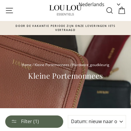
Skip
to
SITE NAVIGATIE
ZOEKE
W
content
DOOR DE VAKANTIE PERIODE ZIJN ONZE LEVERINGEN IETS
VERTRAAGD
Translation
missing:
nl.sections.slideshow.pause_slideshow
Home
/
Kleine Portemonnees
/
Hardware_goudkleurig
Kleine Portemonnees
SORTEER
Filter (1)