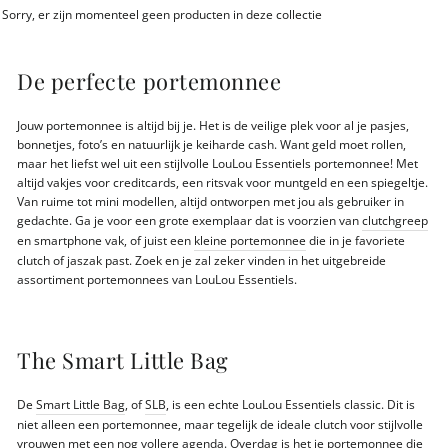
Sorry, er zijn momenteel geen producten in deze collectie
De perfecte portemonnee
Jouw portemonnee is altijd bij je. Het is de veilige plek voor al je pasjes,
bonnetjes, foto’s en natuurlijk je keiharde cash. Want geld moet rollen,
maar het liefst wel uit een stijlvolle LouLou Essentiels portemonnee! Met
altijd vakjes voor creditcards, een ritsvak voor muntgeld en een spiegeltje.
Van ruime tot mini modellen, altijd ontworpen met jou als gebruiker in
gedachte. Ga je voor een grote exemplaar dat is voorzien van
clutchgreep
en smartphone vak, of juist een
kleine portemonnee
die in je favoriete
clutch of jaszak past. Zoek en je zal zeker vinden in het uitgebreide
assortiment portemonnees van LouLou Essentiels.
The Smart Little Bag
De
Smart Little Bag
, of
SLB
, is een echte LouLou Essentiels classic. Dit is
niet alleen een portemonnee, maar tegelijk de ideale clutch voor stijlvolle
vrouwen met een nog vollere agenda. Overdag is het je portemonnee die