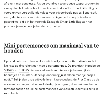
afrekent met souplesse. Als de avond valt tovert deze topper zich om in
classy clutch. En daar hoef je niets voor te doen! De Smart Little Bag is
voorzien van verschillende vakjes voor bijvoorbeeld pasjes, lippenstift,
cash, sleutels en is voorzien van een spiegeltje. Let op, je telefoon
past vrijwel altijd in het voorvak. Draag de Smart Little Bag aan het
polsbandje en je hebt je handen vrij. Enjoy!
Mini portemonees om maximaal van te
houden
Op de kleintjes van LouLou Essentiels wil je zeker letten! Want ook het
kleinste geld verdient een mooie portemonnee. De praktisch ingedeelde
SLB4XS
en
SLB5XS
bieden voldoende ruimte voor je belangrijkste
bonnetjes en munten. Of heb je onderweg juist alleen maar je pasjes
nodig? Bekijk dan onze stijlvolle leren
kaarthouders
, de First Class op de
accessoires pagina.. Voor welk design je ook gaat, door het handzame
formaat passen de kleine portemonnees van LouLou Essentiels zelfs in
een clutch.