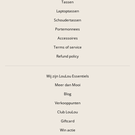
Tassen
Laptoptassen
Schoudertassen
Portemonnees
Accessoires
Terms of service
Refund policy
Wij zijn LouLou Essentiels
Meer dan Mooi
Blog
Verkooppunten
Club LouLou
Giftcard
Win actie