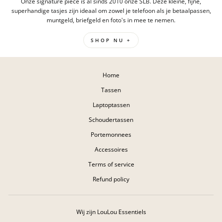
Onze signature piece is al sinds 2010 onze SLB. Deze kleine, fijne,
superhandige tasjes zijn ideaal om zowel je telefoon als je betaalpassen,
muntgeld, briefgeld en foto's in mee te nemen.
SHOP NU +
Home
Tassen
Laptoptassen
Schoudertassen
Portemonnees
Accessoires
Terms of service
Refund policy
Wij zijn LouLou Essentiels