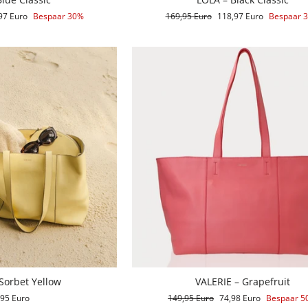
iedingsprijs
97 Euro
Bespaar 30%
Reguliere
169,95 Euro
Aanbiedingsprijs
118,97 Euro
Bespaar 
prijs
Sorbet Yellow
VALERIE – Grapefruit
,95 Euro
Reguliere
149,95 Euro
Aanbiedingsprijs
74,98 Euro
Bespaar 5