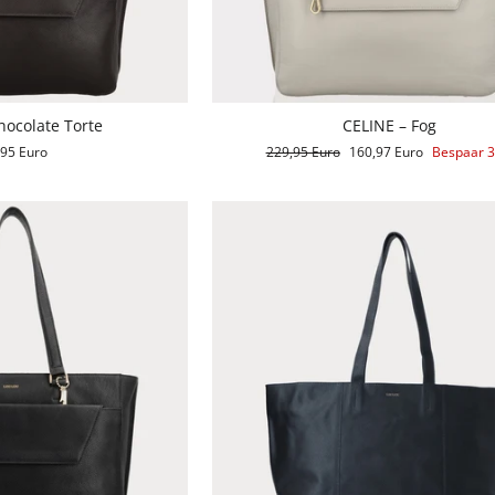
hocolate Torte
CELINE – Fog
,95 Euro
Reguliere
229,95 Euro
Aanbiedingsprijs
160,97 Euro
Bespaar 
prijs