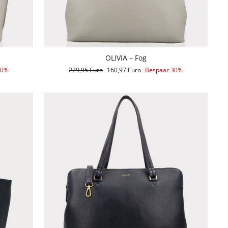
OLIVIA – Fog
30%
Reguliere
229,95 Euro
Aanbiedingsprijs
160,97 Euro
Bespaar 30%
prijs