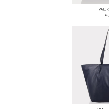
VALERI
149
LOLA – B