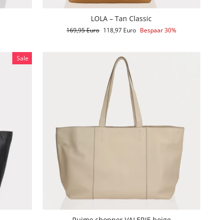
LOLA – Tan Classic
Reguliere
169,95 Euro
Aanbiedingsprijs
118,97 Euro
Bespaar 30%
prijs
Sale
Ruime shopper VALERIE beige