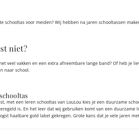
prijs
e schooltas voor meiden? Wij hebben na jaren schooltassen maken
st niet?
met veel vakken en een extra afneembare lange band? Of heb je liev
n naar school.
schooltas
est, met een leren schooltas van LouLou kies je een duurzame schoo
regeld is. En het leer dat wij gebruiken komt van een duurzame loo
gst haalbare gold label gekregen. Grote kans dat je vele jaren me