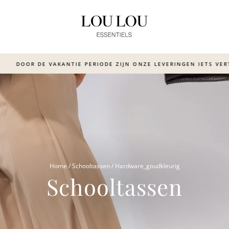
OOR DE VAKANTIE PERIODE ZIJN ONZE LEVERINGEN IETS VERTRAA
Translation
missing:
nl.sections.slideshow.pause_sl
Home
/
Schooltassen
/
Hardware_goudkleurig
Schooltassen