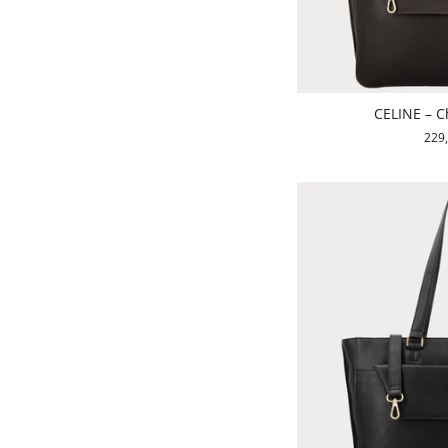
CELINE – C
229