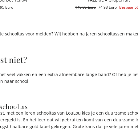
,95 Euro
Reguliere
149,95 Euro
Aanbiedingsprijs
74,98 Euro
Bespaar 5
prijs
e schooltas voor meiden? Wij hebben na jaren schooltassen maken
st niet?
met veel vakken en een extra afneembare lange band? Of heb je liev
n naar school.
schooltas
est, met een leren schooltas van LouLou kies je een duurzame schoo
regeld is. En het leer dat wij gebruiken komt van een duurzame loo
gst haalbare gold label gekregen. Grote kans dat je vele jaren me