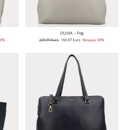
OLIVIA – Fog
30%
Reguliere
229,95 Euro
Aanbiedingsprijs
160,97 Euro
Bespaar 30%
prijs