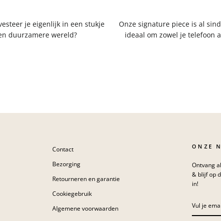
steer je eigenlijk in een stukje
Onze signature piece is al sind
 een duurzamere wereld?
ideaal om zowel je telefoon a
ONZE 
Contact
Bezorging
Ontvang al
& blijf op 
Retourneren en garantie
in!
Cookiegebruik
VUL
JE
Algemene voorwaarden
EMAIL
IN