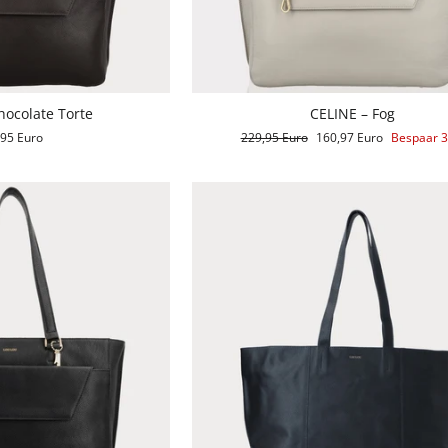
hocolate Torte
CELINE – Fog
,95 Euro
Reguliere
229,95 Euro
Aanbiedingsprijs
160,97 Euro
Bespaar 
prijs