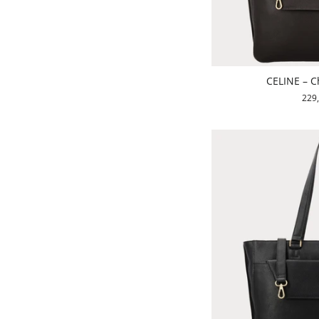
CELINE – C
229