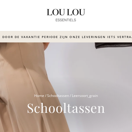
OOR DE VAKANTIE PERIODE ZIJN ONZE LEVERINGEN IETS VERTRAA
Translation
missing:
nl.sections.slideshow.pause_sl
Home
/
Schooltassen
/
Leersoort_grain
Schooltassen