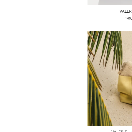
VALERI
149
VALERIE – 