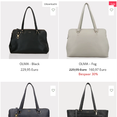
Uitverkocht
Sale
OLIVIA - Black
OLIVIA – Fog
229,95 Euro
Reguliere
229,95 Euro
Aanbiedingsprijs
160,97 Euro
prijs
Bespaar 30%