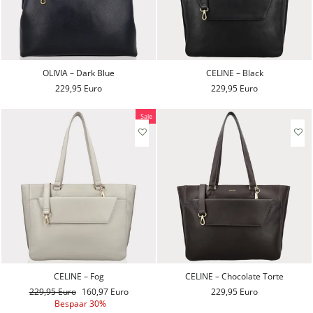
OLIVIA – Dark Blue
CELINE – Black
229,95 Euro
229,95 Euro
Sale
CELINE – Fog
CELINE – Chocolate Torte
Reguliere
229,95 Euro
Aanbiedingsprijs
160,97 Euro
229,95 Euro
prijs
Bespaar 30%