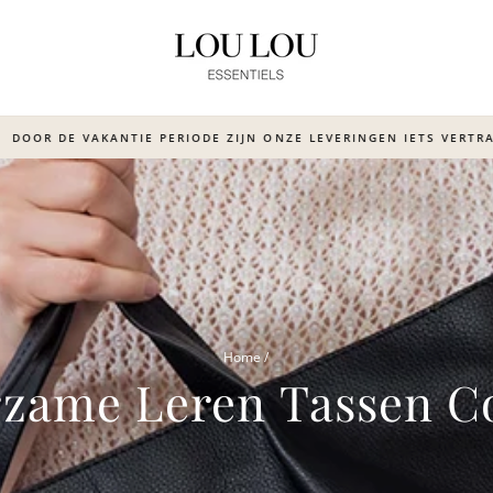
OOR DE VAKANTIE PERIODE ZIJN ONZE LEVERINGEN IETS VERTRAA
Translation
missing:
nl.sections.slideshow.pause_sl
Home
/
zame Leren Tassen Co