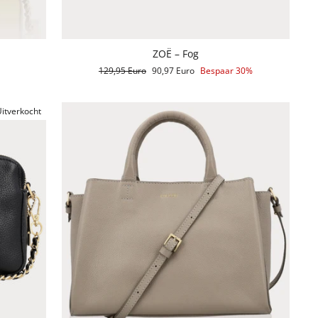
ZOË – Fog
Reguliere
129,95 Euro
Aanbiedingsprijs
90,97 Euro
Bespaar 30%
prijs
itverkocht