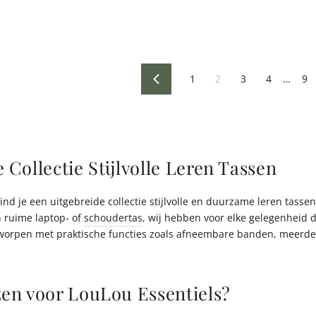
1
2
3
4
…
9
Vorige
Collectie Stijlvolle Leren Tassen
vind je een uitgebreide collectie stijlvolle en duurzame leren tass
n ruime laptop- of
schoudertas
, wij hebben voor elke gelegenheid d
orpen met praktische functies zoals afneembare banden, meerder
en voor LouLou Essentiels?