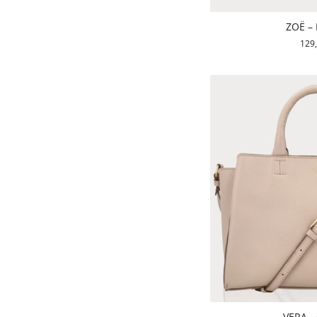
ZOË – 
129
VERA -