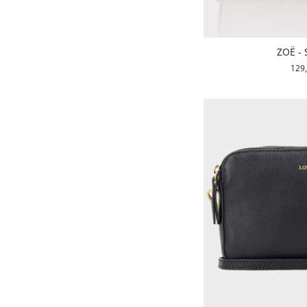
ZOË - 
129