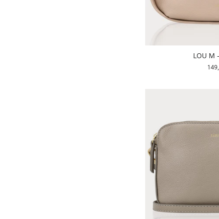
LOU M 
149