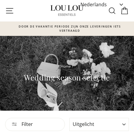
Skip
to
SITE NAVIGATIE
ZOEKE
W
content
DOOR DE VAKANTIE PERIODE ZIJN ONZE LEVERINGEN IETS
VERTRAAGD
Translation
missing:
nl.sections.slideshow.pause_slideshow
Home
/
Wedding season selectie
SORTEER
Filter