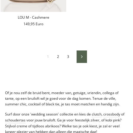
LOU M - Cashmere
149,95 Euro
1
2
3
Volgende
Of je nou zelf de bruid bent, moeder van, getuige, vriendin, collega of
tante, op een bruiloft wil je goed voor de dag komen. Tenue de ville,
summer chic, cocktail of black tie, je tas moet matchen en handig zijn.
Surf door onze 'wedding season' collectie en kies de
clutch
,
crossbody
of
schoudertas
voor jouw bruiloft. Ga je voor feestelijk zilver, of kobi pink?
Stijlvol creme of tijdloos abrikoos? Welke tas je ook kiest, je zal er veel
langer plezier van hebben dan alleen die magische dag!