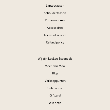
Laptoptassen
Schoudertassen
Portemonnees
Accessoires
Terms of service
Refund policy
Wij zijn LouLou Essentiels
Meer dan Mooi
Blog
Verkooppunten
Club LouLou
Giftcard
Win actie