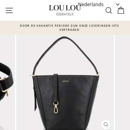
Skip
to
SITE NAVIGATIE
ZOEKE
W
content
DOOR DE VAKANTIE PERIODE ZIJN ONZE LEVERINGEN IETS
VERTRAAGD
Translation
missing:
nl.sections.slideshow.pause_slideshow
SLUITEN