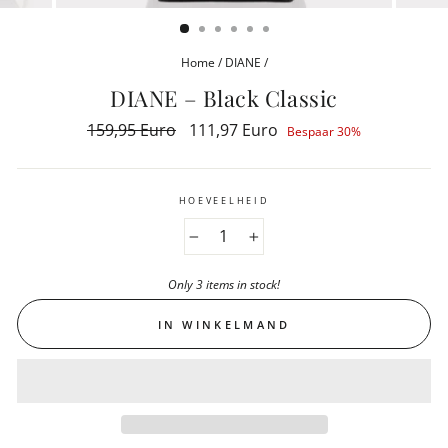
(ESC)
Home
/
DIANE
/
DIANE – Black Classic
Reguliere
159,95 Euro
Aanbiedingsprijs
111,97 Euro
Bespaar 30%
prijs
HOEVEELHEID
−
+
Only 3 items in stock!
IN WINKELMAND