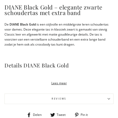
DIANE Black Gold – elegante zwarte
schoudertas met extra band
De
DIANE Black Gold
is een stijlvolle en middelgrote leren schoudertas
voor dames. Deze elegante tas in klassiek zwart is gemaakt van stevig
Classic leer en afgewerkt met matte goudkleurige details. De tas is
voorzien van een verstelbare schouderband en een extra lange band
zodat je hem ook als crossbody tas kunt dragen.
Details DIANE Black Gold
Klassiek zwart Classic leer met matte goudkleurige fittings
Verstelbare schouderband (tot 64 cm)
Lees meer
Extra lange crossbody band meegeleverd
RFID-beschermde vakken (2 creditcards)
Ritsvak voor muntgeld, steekvak en binnenvak met rits
REVIEWS
Gewicht 400 gram
Afmeting 28x10x24cm
LWG-gecertificeerd duurzaam gelooid leer
Deel
Tweet
Pin
Delen
Tweet
Pin it
Gemaakt in een BSCI-gecertificeerd atelier