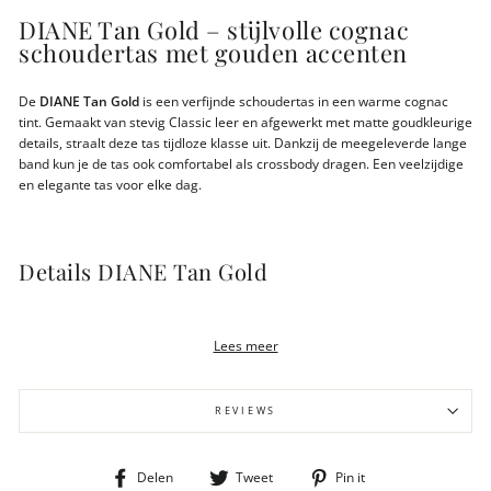
DIANE Tan Gold – stijlvolle cognac
schoudertas met gouden accenten
De
DIANE Tan Gold
is een verfijnde schoudertas in een warme cognac
tint. Gemaakt van stevig Classic leer en afgewerkt met matte goudkleurige
details, straalt deze tas tijdloze klasse uit. Dankzij de meegeleverde lange
band kun je de tas ook comfortabel als crossbody dragen. Een veelzijdige
en elegante tas voor elke dag.
Details DIANE Tan Gold
Cognac Classic leer met matte goudkleurige fittings
Verstelbare schouderband (tot 64 cm)
Lees meer
Extra lange crossbody band meegeleverd
RFID-beschermde vakken (2 creditcards)
Ritsvak voor muntgeld, steekvak en binnenvak met rits
REVIEWS
Gewicht 400 gram
Afmeting 28x10x24cm
LWG-gecertificeerd duurzaam gelooid leer
Deel
Tweet
Pin
Delen
Tweet
Pin it
Gemaakt in een BSCI-gecertificeerd atelier