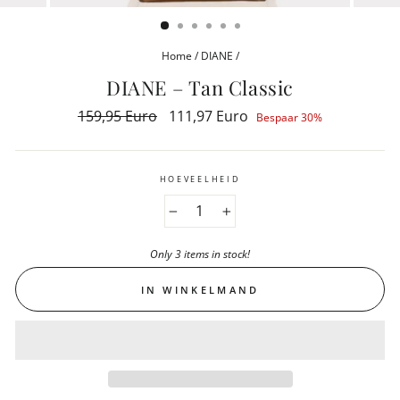
(ESC)
Home
/
DIANE
/
DIANE – Tan Classic
Reguliere
159,95 Euro
Aanbiedingsprijs
111,97 Euro
Bespaar 30%
prijs
HOEVEELHEID
−
+
Only 3 items in stock!
IN WINKELMAND