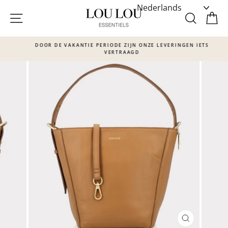
Skip
to
SITE NAVIGATIE
ZOEKE
W
content
DOOR DE VAKANTIE PERIODE ZIJN ONZE LEVERINGEN IETS
VERTRAAGD
Translation
missing:
nl.sections.slideshow.pause_slideshow
SLUITEN