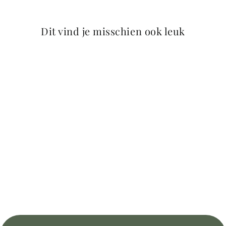
Duurzaamheid & materialen
Dit vind je misschien ook leuk
Het leer is afkomstig van LWG-gecertificeerde looierijen en is een
bijproduct van de voedselindustrie. Het looiproces voorkomt
bodemvervuiling door slimme verwerking van reststoffen.
Meer kleuren beschikbaar
Ontdek meer kleuren op de
OLIVIA collectiepagina
.
OLIVIA – Dark Blue
229,95 Euro