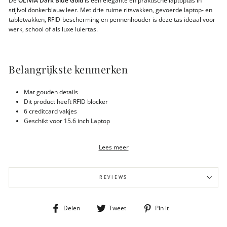
De
OLIVIA Dark Blue Gold
is een elegante en praktische laptoptas in
stijlvol donkerblauw leer. Met drie ruime ritsvakken, gevoerde laptop- en
tabletvakken, RFID-bescherming en pennenhouder is deze tas ideaal voor
werk, school of als luxe luiertas.
Belangrijkste kenmerken
Mat gouden details
Dit product heeft RFID blocker
6 creditcard vakjes
Geschikt voor 15.6 inch Laptop
Tabletvak
Handgreep met 27 cm drop
Lees meer
Afneembare en verstelbare schouderband met 65cm drop
Twee extra steekvakken
3 Rits compartimenten
REVIEWS
Gewicht 900 gram
Afmeting 40x14x28cm
Lichtgekleurde voering
LWG gelooid leder
Deel
Tweet
Pin
Delen
Tweet
Pin it
op
op
op
Facebook
Twitter
Pinterest