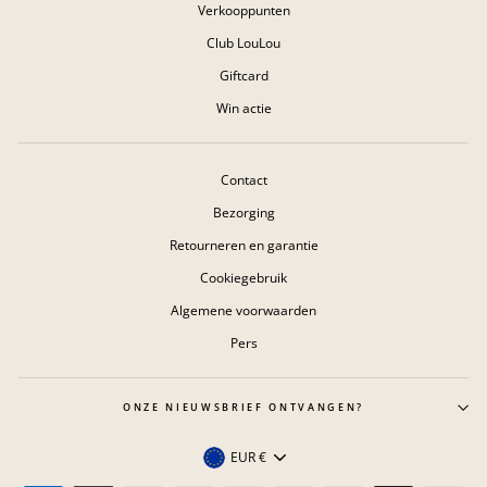
Verkooppunten
Club LouLou
Giftcard
Win actie
Contact
Bezorging
Retourneren en garantie
Cookiegebruik
Algemene voorwaarden
Pers
ONZE NIEUWSBRIEF ONTVANGEN?
Valuta
EUR €