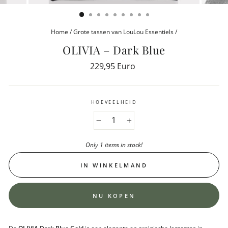
(ESC)
Home
/
Grote tassen van LouLou Essentiels
/
OLIVIA – Dark Blue
Reguliere
229,95 Euro
prijs
HOEVEELHEID
−
+
Only 1 items in stock!
IN WINKELMAND
NU KOPEN