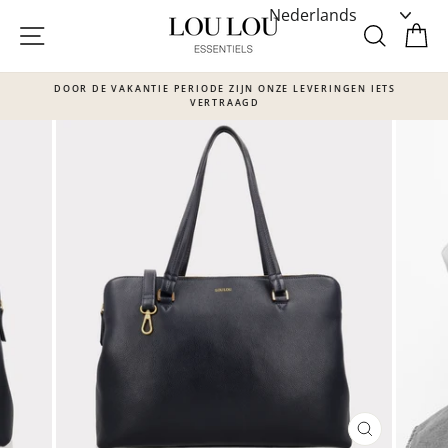
Skip
to
SITE NAVIGATIE
ZOEKE
W
content
DOOR DE VAKANTIE PERIODE ZIJN ONZE LEVERINGEN IETS
VERTRAAGD
Translation
missing:
nl.sections.slideshow.pause_slideshow
SLUITEN