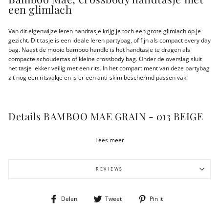
een glimlach
Van dit eigenwijze leren handtasje krijg je toch een grote glimlach op je
gezicht. Dit tasje is een ideale leren partybag, of fijn als compact every day
bag. Naast de mooie bamboo handle is het handtasje te dragen als
compacte schoudertas of kleine crossbody bag. Onder de overslag sluit
het tasje lekker veilig met een rits. In het compartiment van deze partybag
zit nog een ritsvakje en is er een anti-skim beschermd passen vak.
Details BAMBOO MAE GRAIN - 013 BEIGE
Te gebruiken als handtas of crossbody
Lees meer
Mat gouden details
Ritssluiting onder de overslag
Extra ritsvak aan de binnenkant
REVIEWS
1 creditcardvakje met RFID
Afneembare schouderband
Verstelbare schouderband (van 45 cm tot max. 65 cm)
Deel
Tweet
Pin
Delen
Tweet
Pin it
Afmetingen 21 x 8 x 10,5 cm
op
op
op
Gewicht 293 gram
Facebook
Twitter
Pinterest