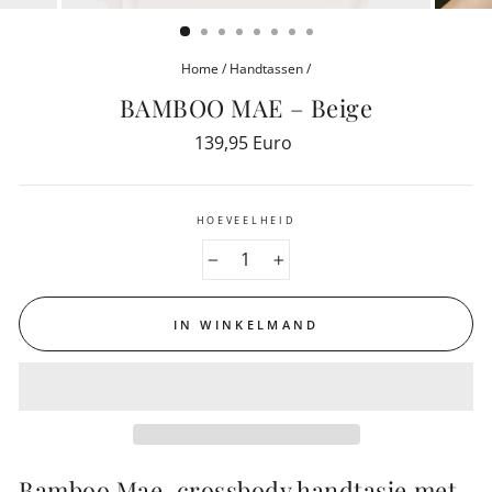
(ESC)
Home
/
Handtassen
/
BAMBOO MAE – Beige
Reguliere
139,95 Euro
prijs
HOEVEELHEID
−
+
IN WINKELMAND
Bamboo Mae, crossbody handtasje met