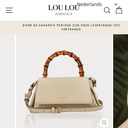
Skip
to
SITE NAVIGATIE
ZOEKE
W
content
DOOR DE VAKANTIE PERIODE ZIJN ONZE LEVERINGEN IETS
VERTRAAGD
Translation
missing:
nl.sections.slideshow.pause_slideshow
SLUITEN