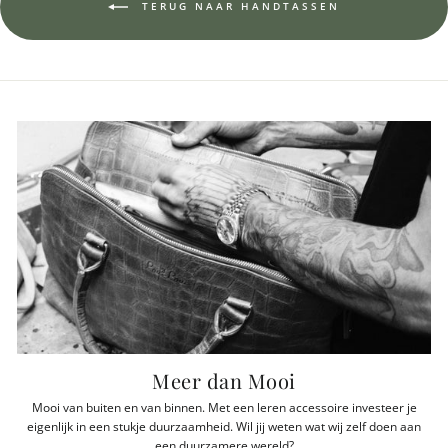
TERUG NAAR HANDTASSEN
Leather Working Group. Dit is een non-profit organisatie die zich richt op
een duurzame toekomst met verantwoord gelooid leer.
Duurzaamheid is geen leus, het is een keus. De basis van wat we doen.
Een on-going proces dat leidend is bij het ontwerpen en maken van onze
accessoires. Geniet van je nieuwe aanwinst en zit jouw tijd erop, bewaar je
tas, of geef deze door.
Meer weten over onze duurzame aanpak
Meer dan Mooi
Mooi van buiten en van binnen. Met een leren accessoire investeer je
eigenlijk in een stukje duurzaamheid. Wil jij weten wat wij zelf doen aan
een duurzamere wereld?