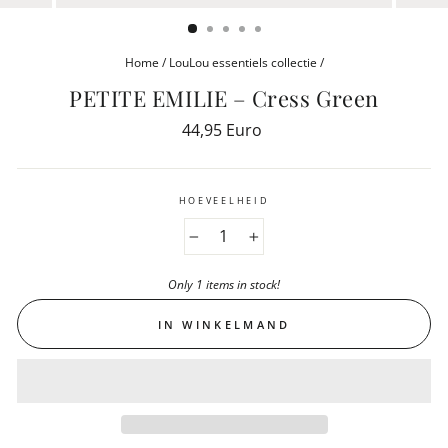
(ESC)
Home
/
LouLou essentiels collectie
/
PETITE EMILIE – Cress Green
Reguliere
44,95 Euro
prijs
HOEVEELHEID
−
+
Only 1 items in stock!
IN WINKELMAND