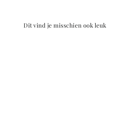
op
op
op
Gemaakt van leer afkomstig van LWG-gecertificeerde looierijen als
Facebook
Twitter
Pinterest
bijproduct van de voedselindustrie. Reststoffen worden in vaste vorm
omgezet om bodemvervuiling te voorkomen.
Dit vind je misschien ook leuk
Meer kleuren beschikbaar
Bekijk alle kleuren op de
PETITE EMILIE collectiepagina
.
PETITE EMILIE – Cress
Green
44,95 Euro