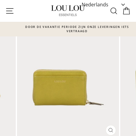
Skip
to
SITE NAVIGATIE
ZOEKE
W
content
DOOR DE VAKANTIE PERIODE ZIJN ONZE LEVERINGEN IETS
VERTRAAGD
Translation
missing:
nl.sections.slideshow.pause_slideshow
SLUITEN