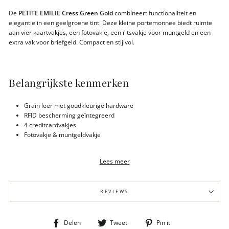
De
PETITE EMILIE Cress Green Gold
combineert functionaliteit en
elegantie in een geelgroene tint. Deze kleine portemonnee biedt ruimte
aan vier kaartvakjes, een fotovakje, een ritsvakje voor muntgeld en een
extra vak voor briefgeld. Compact en stijlvol.
Belangrijkste kenmerken
Grain leer met goudkleurige hardware
RFID bescherming geïntegreerd
4 creditcardvakjes
Fotovakje & muntgeldvakje
Vakje voor briefgeld / bonnen
Gewicht 120 gram
Lees meer
Afmeting 12x3x8cm
Compact en functioneel design
REVIEWS
Duurzaamheid & materialen
Deel
Tweet
Pin
Delen
Tweet
Pin it