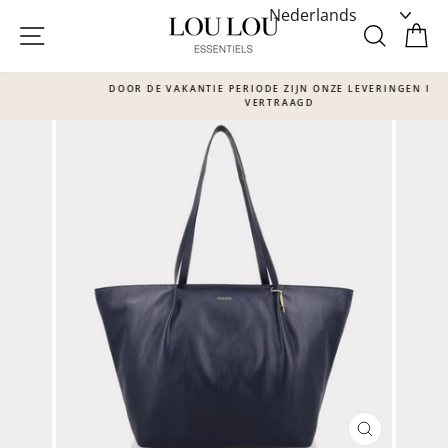
Skip
to
SITE NAVIGATIE
ZOEKE
W
content
DOOR DE VAKANTIE PERIODE ZIJN ONZE LEVERINGEN IETS
VERTRAAGD
Translation
missing:
nl.sections.slideshow.pause_slideshow
SLUITEN