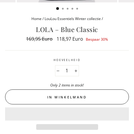
(ESC)
Home
/
LouLou Essentiels Winter collectie
/
LOLA – Blue Classic
Reguliere
169,95 Euro
Aanbiedingsprijs
118,97 Euro
Bespaar 30%
prijs
HOEVEELHEID
−
+
Only 2 items in stock!
IN WINKELMAND