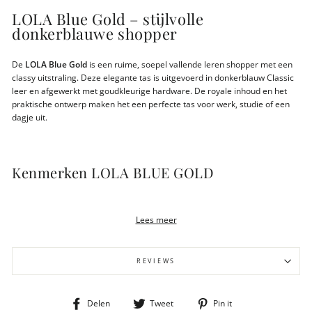
LOLA Blue Gold – stijlvolle
donkerblauwe shopper
De
LOLA Blue Gold
is een ruime, soepel vallende leren shopper met een
classy uitstraling. Deze elegante tas is uitgevoerd in donkerblauw Classic
leer en afgewerkt met goudkleurige hardware. De royale inhoud en het
praktische ontwerp maken het een perfecte tas voor werk, studie of een
dagje uit.
Kenmerken LOLA BLUE GOLD
Gemaakt van donkerblauw Classic leer
Goudkleurige Dull Gold details
Lees meer
Hoofdvak sluit met rits
RFID-bescherming voor 4 creditcards
Ritsvakje voor muntgeld en een binnenvak met rits
REVIEWS
Ruime schouderdrop van 27 cm
Gewicht 600 gram
Afmeting 49x30x11cm
Deel
Tweet
Pin
Delen
Tweet
Pin it
Signature roze LouLou voering