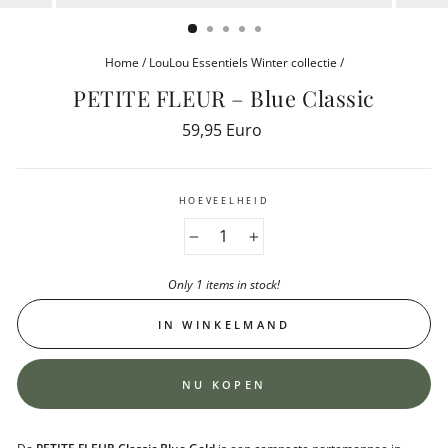
(ESC)
Home
/
LouLou Essentiels Winter collectie
/
PETITE FLEUR – Blue Classic
Reguliere
59,95 Euro
prijs
HOEVEELHEID
−
+
Only 1 items in stock!
IN WINKELMAND
NU KOPEN