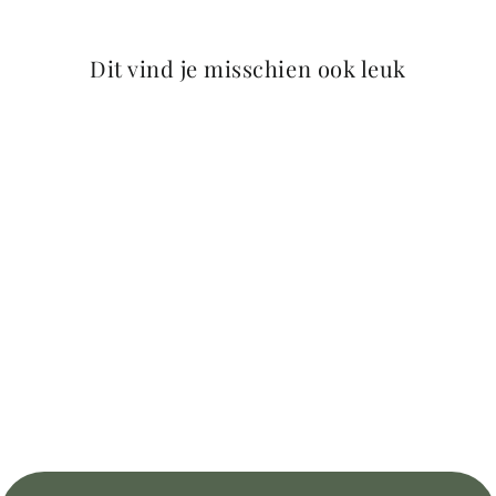
als restproduct van de voedselindustrie. Het verwerkingsproces
minimaliseert milieu-impact doordat reststoffen worden omgezet in vaste
vormen.
Dit vind je misschien ook leuk
Meer kleuren beschikbaar
Bekijk alle kleuren op de
PETITE FLEUR collectiepagina
.
PETITE FLEUR – Blue Classic
59,95 Euro