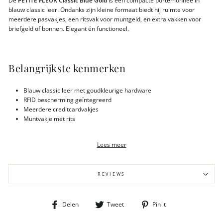
De
PETITE FLEUR Classic Blue Gold
is een compacte portemonnee in
blauw classic leer. Ondanks zijn kleine formaat biedt hij ruimte voor
meerdere pasvakjes, een ritsvak voor muntgeld, en extra vakken voor
briefgeld of bonnen. Elegant én functioneel.
Belangrijkste kenmerken
Blauw classic leer met goudkleurige hardware
RFID bescherming geïntegreerd
Meerdere creditcardvakjes
Muntvakje met rits
Extra vakken voor briefgeld / bonnen
Gewicht 137 gram
Lees meer
Afmeting 14x3x10cm
Compact, maar ruim genoeg voor essentials
REVIEWS
Duurzaamheid & materialen
Deel
Tweet
Pin
Delen
Tweet
Pin it
op
op
op
Gemaakt van classic leer afkomstig van LWG-gecertificeerde looierijen,
Facebook
Twitter
Pinterest