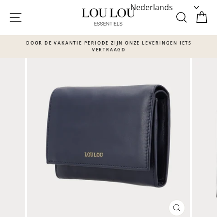
Skip
to
SITE NAVIGATIE
ZOEKE
W
content
DOOR DE VAKANTIE PERIODE ZIJN ONZE LEVERINGEN IETS
VERTRAAGD
Translation
missing:
nl.sections.slideshow.pause_slideshow
SLUITEN