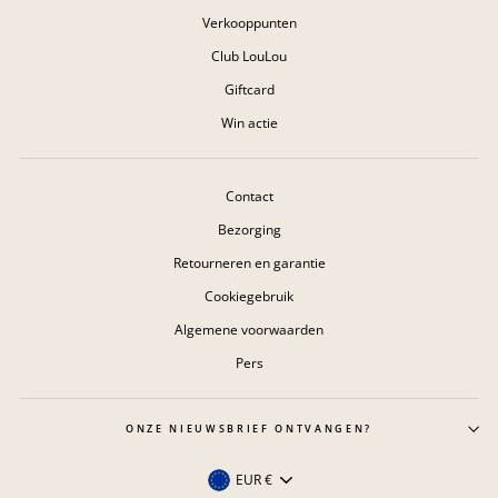
Verkooppunten
Club LouLou
Giftcard
Win actie
Contact
Bezorging
Retourneren en garantie
Cookiegebruik
Algemene voorwaarden
Pers
ONZE NIEUWSBRIEF ONTVANGEN?
Valuta
EUR €