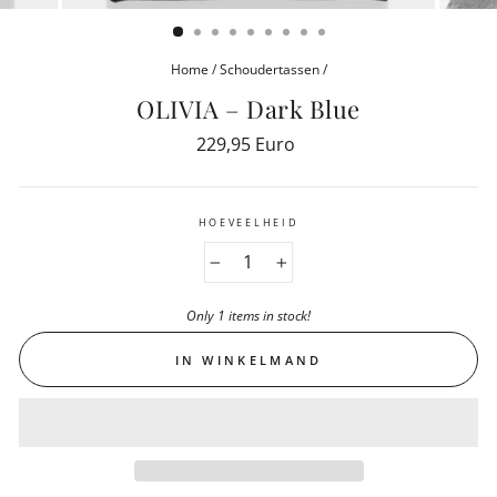
(ESC)
Home
/
Schoudertassen
/
OLIVIA – Dark Blue
Reguliere
229,95 Euro
prijs
HOEVEELHEID
−
+
Only 1 items in stock!
IN WINKELMAND