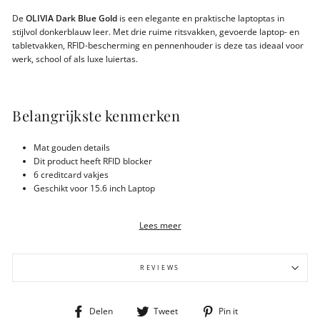
De
OLIVIA Dark Blue Gold
is een elegante en praktische laptoptas in
stijlvol donkerblauw leer. Met drie ruime ritsvakken, gevoerde laptop- en
tabletvakken, RFID-bescherming en pennenhouder is deze tas ideaal voor
werk, school of als luxe luiertas.
Belangrijkste kenmerken
Mat gouden details
Dit product heeft RFID blocker
6 creditcard vakjes
Geschikt voor 15.6 inch Laptop
Tabletvak
Handgreep met 27 cm drop
Lees meer
Afneembare en verstelbare schouderband met 65cm drop
Twee extra steekvakken
3 Rits compartimenten
REVIEWS
Gewicht 900 gram
Afmeting 40x14x28cm
Lichtgekleurde voering
LWG gelooid leder
Deel
Tweet
Pin
Delen
Tweet
Pin it