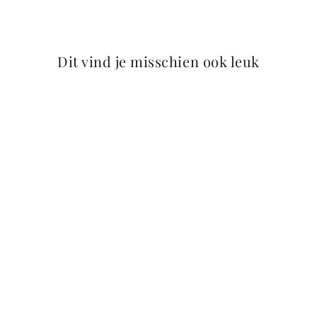
op
op
op
Facebook
Twitter
Pinterest
Duurzaamheid & materialen
Dit vind je misschien ook leuk
Het leer is afkomstig van LWG-gecertificeerde looierijen en is een
bijproduct van de voedselindustrie. Het looiproces voorkomt
bodemvervuiling door slimme verwerking van reststoffen.
Meer kleuren beschikbaar
Ontdek meer kleuren op de
OLIVIA collectiepagina
.
OLIVIA – Dark Blue
229,95 Euro