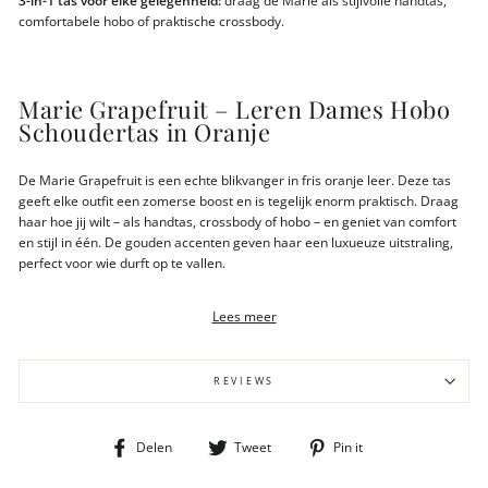
3-in-1 tas voor elke gelegenheid:
draag de Marie als stijlvolle handtas,
comfortabele hobo of praktische crossbody.
Marie Grapefruit – Leren Dames Hobo
Schoudertas in Oranje
De Marie Grapefruit is een echte blikvanger in fris oranje leer. Deze tas
geeft elke outfit een zomerse boost en is tegelijk enorm praktisch. Draag
haar hoe jij wilt – als handtas, crossbody of hobo – en geniet van comfort
en stijl in één. De gouden accenten geven haar een luxueuze uitstraling,
perfect voor wie durft op te vallen.
Lees meer
Details MARIE GRAIN - 013 GRAPEFRUIT
REVIEWS
Te gebruiken als handtas, hobo en crossbody
Mat gouden hardware
Hoofdvak sluit met rits
Deel
Tweet
Pin
Delen
Tweet
Pin it
Binnenvak met rits, RFID-kaartvakken en telefoonvak
op
op
op
Verstelbare schouderband (12–63 cm)
Facebook
Twitter
Pinterest