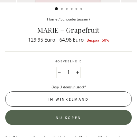
(ESC)
Home
/
Schoudertassen
/
MARIE – Grapefruit
Reguliere
129,95 Euro
Aanbiedingsprijs
64,98 Euro
Bespaar 50%
prijs
HOEVEELHEID
−
+
Only 3 items in stock!
IN WINKELMAND
NU KOPEN