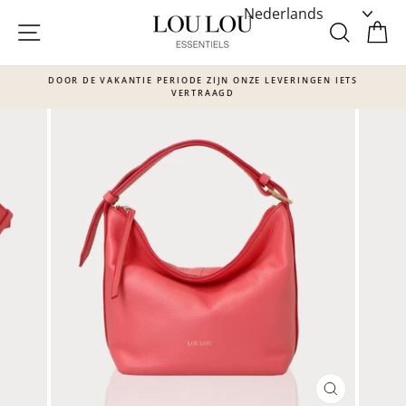
Skip
to
SITE NAVIGATIE
ZOEKE
W
content
DOOR DE VAKANTIE PERIODE ZIJN ONZE LEVERINGEN IETS
VERTRAAGD
Translation
missing:
nl.sections.slideshow.pause_slideshow
SLUITEN