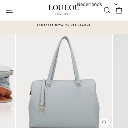
Skip
to
SITE NAVIGATIE
ZOEKE
W
content
VIA KLARNA
DOOR DE VAKANTIE PERIODE ZIJN ONZ
VERTRAAGD
Translation
missing:
nl.sections.slideshow.pause_slideshow
SLUITEN