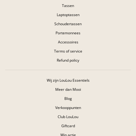
Tassen
Laptoptassen
Schoudertassen
Portemonnees
Accessoires
Terms of service
Refund policy
Wij zijn LouLou Essentiels
Meer dan Mooi
Blog
Verkooppunten
Club LouLou
Giftcard
Win actie