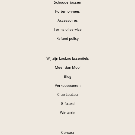
Schoudertassen
Portemonnees
Accessoires
Terms of service
Refund policy
Wij zijn LouLou Essentiels
Meer dan Mooi
Blog
Verkooppunten
Club LouLou
Giftcard
Win actie
Contact