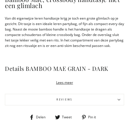
een glimlach
Van dit eigenwijze leren handtasje krijg je toch een grote glimlach op je
gezicht. Dit tasje is een ideale leren partybag, of fijn als compact every day
bag. Naast de mooie bamboo handle is het handtasje te dragen als
compacte schoudertas of kleine crossbody bag. Onder de overslag sluit
het tasje lekker veilig met een rits. In het compartiment van deze partybag
zit nog een ritsvakje en is er een anti-skim beschermd passen vak.
Details BAMBOO MAE GRAIN - DARK
BLUE
Lees meer
Te gebruiken als handtas of crossbody
Mat gouden details
Ritssluiting onder de overslag
REVIEWS
Extra ritsvak aan de binnenkant
1 creditcardvakje met RFID
Afneembare schouderband
Deel
Tweet
Pin
Delen
Tweet
Pin it
Verstelbare schouderband (van 45 cm tot max. 65 cm)
op
op
op
Afmetingen 21 x 8 x 10,5 cm
Facebook
Twitter
Pinterest