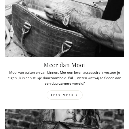
bedrijf dat erkend is met het hoogst haalbare ‘gold certificate’ door de
Leather Working Group. Dit is een non-profit organisatie die zich richt op
een duurzame toekomst met verantwoord gelooid leer.
Duurzaamheid is geen leus, het is een keus. De basis van wat we doen.
Een on-going proces dat leidend is bij het ontwerpen en maken van onze
accessoires. Geniet van je nieuwe aanwinst en zit jouw tijd erop, bewaar je
tas, of geef deze door.
Meer weten over onze duurzame aanpak
Meer dan Mooi
Mooi van buiten en van binnen. Met een leren accessoire investeer je
eigenlijk in een stukje duurzaamheid. Wil jij weten wat wij zelf doen aan
een duurzamere wereld?
LEES MEER +