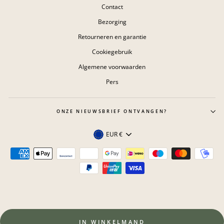
Contact
Bezorging
Retourneren en garantie
Cookiegebruik
Algemene voorwaarden
Pers
ONZE NIEUWSBRIEF ONTVANGEN?
Valuta
EUR €
IN WINKELMAND