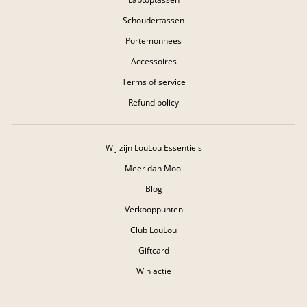
Schoudertassen
Portemonnees
Accessoires
Terms of service
Refund policy
Wij zijn LouLou Essentiels
Meer dan Mooi
Blog
Verkooppunten
Club LouLou
Giftcard
Win actie