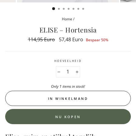
(ESC)
Home
/
ELISE – Hortensia
Reguliere
114,95 Euro
Aanbiedingsprijs
57,48 Euro
Bespaar 50%
prijs
HOEVEELHEID
−
+
Only 1 items in stock!
IN WINKELMAND
NU KOPEN