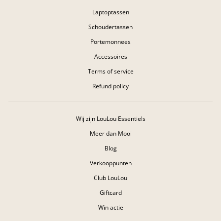
Laptoptassen
Schoudertassen
Portemonnees
Accessoires
Terms of service
Refund policy
Wij zijn LouLou Essentiels
Meer dan Mooi
Blog
Verkooppunten
Club LouLou
Giftcard
Win actie