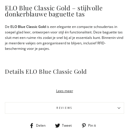
ELO Blue Classic Gold – stijlvolle
donkerblauwe baguette tas
De
ELO Blue Classic Gold
is een elegante en compacte schoudertas in
soepel glad leer, ontworpen voor stijl én functionaliteit. Deze baguette tas
sluit met een ruime rits zodat je snel bij al je essentials kunt. Binnenin vind
je meerdere vakjes om georganiseerd te blijven, inclusief RFID-
bescherming voor je pasjes.
Details ELO Blue Classic Gold
Classic leer in de kleur Blue
Baguette model met ruime ritssluiting
Lees meer
RFID-bescherming voor 3 creditcards
Ritsvak voor muntgeld en binnenvak met rits
Signature LouLou voering van 100% polyester
REVIEWS
Gewicht 300 gram
Afmeting 32x6x16cm
Dull gold kleurige fittings
Deel
Tweet
Pin
Delen
Tweet
Pin it
LWG-gecertificeerd leer – duurzaam geproduceerd