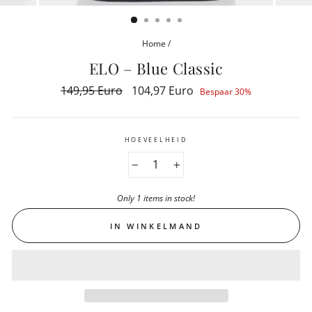
(ESC)
Home
/
ELO – Blue Classic
Reguliere
149,95 Euro
Aanbiedingsprijs
104,97 Euro
Bespaar 30%
prijs
HOEVEELHEID
−
+
Only 1 items in stock!
IN WINKELMAND