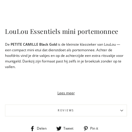
LouLou Essentiels mini portemonnee
De
PETITE CAMILLE Black Gold
is de kleinste klassieker van LouLou —
een compact mini etui dat dienstdoet als portemonnee. Achter de
hoofdrits vind je drie vakjes en op de achterzijde een extra ritsvakje voor
muntgeld. Dankzij zijn formaat past hij zelfs in je broekzak zonder op te
vallen.
Belangrijkste kenmerken
Lees meer
Zwart grain leer met goudkleurige hardware
RFID-bescherming geïntegreerd
REVIEWS
2 creditcardvakjes
Ritsvakje voor muntgeld aan binnen- en buitenzijde
Gewicht 43 gram
Deel
Tweet
Pin
Delen
Tweet
Pin it
Afmeting 11x1,50x6cm