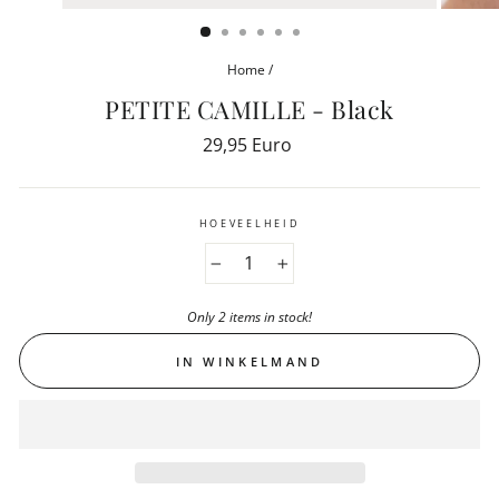
(ESC)
Home
/
PETITE CAMILLE - Black
Reguliere
29,95 Euro
prijs
HOEVEELHEID
−
+
Only 2 items in stock!
IN WINKELMAND