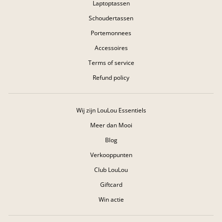
Laptoptassen
Schoudertassen
Portemonnees
Accessoires
Terms of service
Refund policy
Wij zijn LouLou Essentiels
Meer dan Mooi
Blog
Verkooppunten
Club LouLou
Giftcard
Win actie