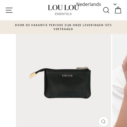
Skip
to
SITE NAVIGATIE
ZOEKE
W
content
DOOR DE VAKANTIE PERIODE ZIJN ONZE LEVERINGEN IETS
VERTRAAGD
Translation
missing:
nl.sections.slideshow.pause_slideshow
SLUITEN