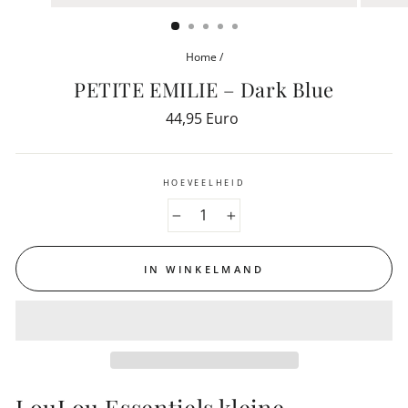
(ESC)
Home
/
PETITE EMILIE – Dark Blue
Reguliere
44,95 Euro
prijs
HOEVEELHEID
−
+
IN WINKELMAND
LouLou Essentiels kleine