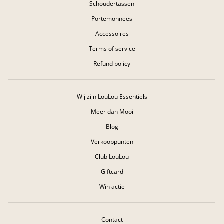
Schoudertassen
Portemonnees
Accessoires
Terms of service
Refund policy
Wij zijn LouLou Essentiels
Meer dan Mooi
Blog
Verkooppunten
Club LouLou
Giftcard
Win actie
Contact