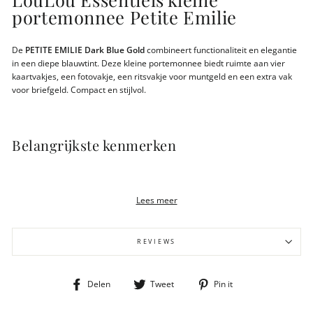
portemonnee Petite Emilie
De
PETITE EMILIE Dark Blue Gold
combineert functionaliteit en elegantie
in een diepe blauw­tint. Deze kleine portemonnee biedt ruimte aan vier
kaartvakjes, een fotovakje, een ritsvakje voor muntgeld en een extra vak
voor briefgeld. Compact en stijlvol.
Belangrijkste kenmerken
Donkerblauw grain leer met goudkleurige hardware
RFID bescherming geïntegreerd
Lees meer
4 creditcardvakjes
Fotovakje & muntgeldvakje
Vakje voor briefgeld / bonnen
Gewicht 120 gram
REVIEWS
Afmeting 12x3x8cm
Compact en functioneel design
Deel
Tweet
Pin
Delen
Tweet
Pin it
op
op
op
Facebook
Twitter
Pinterest